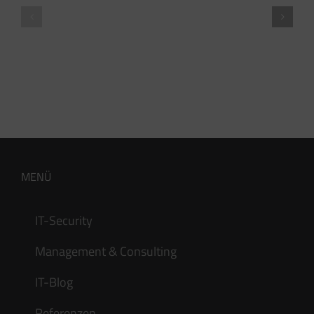
2.3
für
“Couldn’t
Firmen
parse
während
DH
der
parameters”
Corona
Krise
MENÜ
IT-Security
Management & Consulting
IT-Blog
Referenzen