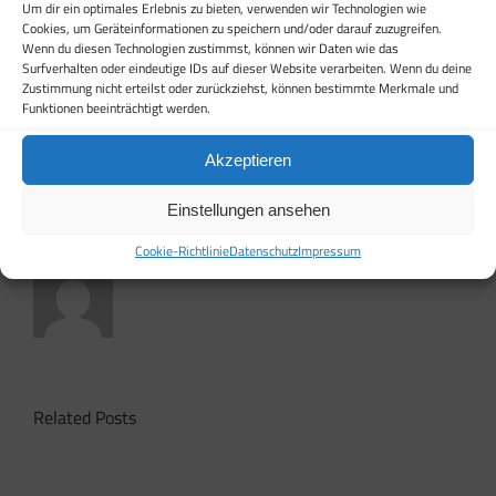
Um dir ein optimales Erlebnis zu bieten, verwenden wir Technologien wie
Cookies, um Geräteinformationen zu speichern und/oder darauf zuzugreifen.
Wenn du diesen Technologien zustimmst, können wir Daten wie das
Surfverhalten oder eindeutige IDs auf dieser Website verarbeiten. Wenn du deine
Zustimmung nicht erteilst oder zurückziehst, können bestimmte Merkmale und
Share This Story, Choose Your Platform!
Funktionen beeinträchtigt werden.
Facebook
X
Reddit
LinkedIn
WhatsApp
Tumblr
Pinterest
Vk
Email
Akzeptieren
Einstellungen ansehen
About the Author:
Mike Schiessl
Cookie-Richtlinie
Datenschutz
Impressum
Related Posts
HomeOffice
–
Dovecot
Tipps